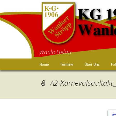
Wanlo Helau
Home
Termine
Über Uns
Fo
A2-Karnevalsauftakt