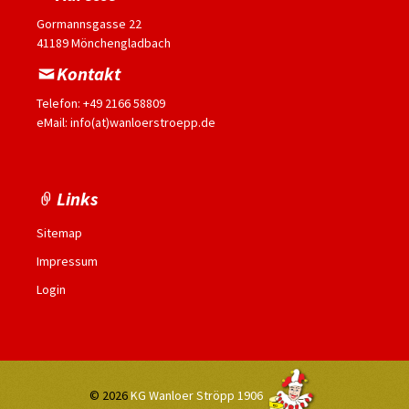
Gormannsgasse 22
41189 Mönchengladbach
Kontakt
Telefon: +49 2166 58809
eMail: info(at)wanloerstroepp.de
Links
Sitemap
Impressum
Login
© 2026
KG Wanloer Ströpp 1906