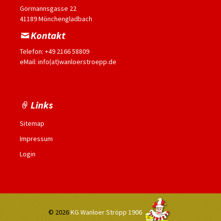
Gormannsgasse 22
41189 Mönchengladbach
Kontakt
Telefon: +49 2166 58809
eMail: info(at)wanloerstroepp.de
Links
Sitemap
Impressum
Login
© 2026
KG Wanloer Ströpp 1906