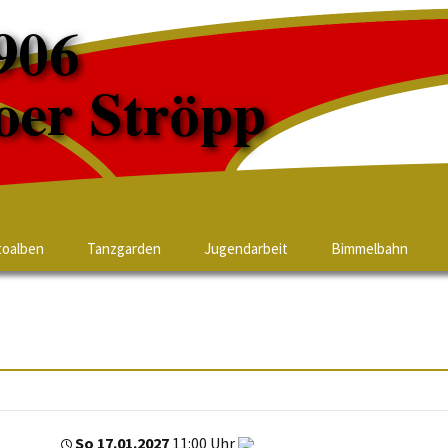
toalben
Tanzgarden
Jugendarbeit
Bimmelbahn
So 17.01.2027
11:00 Uhr