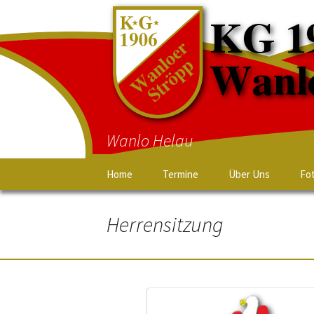
Wanlo Helau
Home
Termine
Über Uns
Fo
Herrensitzung