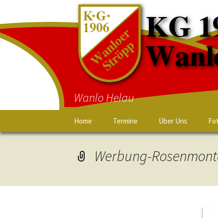
Wanlo Helau
Home
Termine
Über Uns
Fo
Werbung-Rosenmon