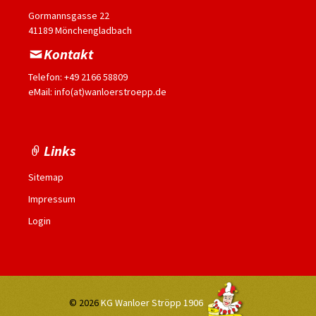
Gormannsgasse 22
41189 Mönchengladbach
Kontakt
Telefon: +49 2166 58809
eMail: info(at)wanloerstroepp.de
Links
Sitemap
Impressum
Login
© 2026
KG Wanloer Ströpp 1906