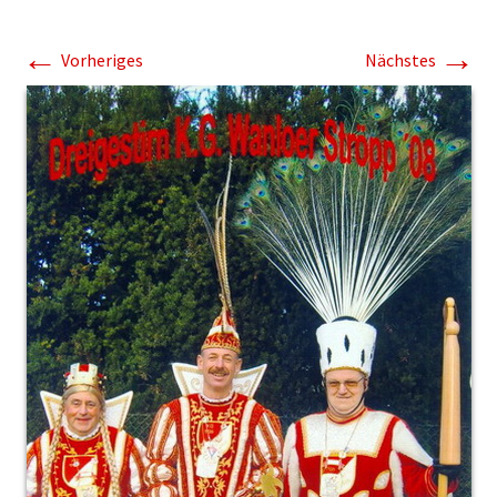
←
→
Vorheriges
Nächstes