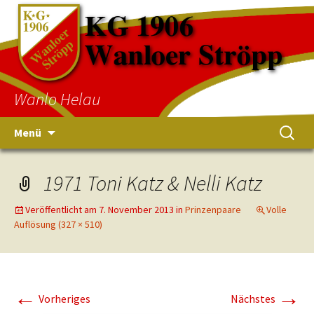
Wanlo Helau
Menü
1971 Toni Katz & Nelli Katz
Veröffentlicht am
7. November 2013
in
Prinzenpaare
Volle
Auflösung (327 × 510)
←
→
Vorheriges
Nächstes