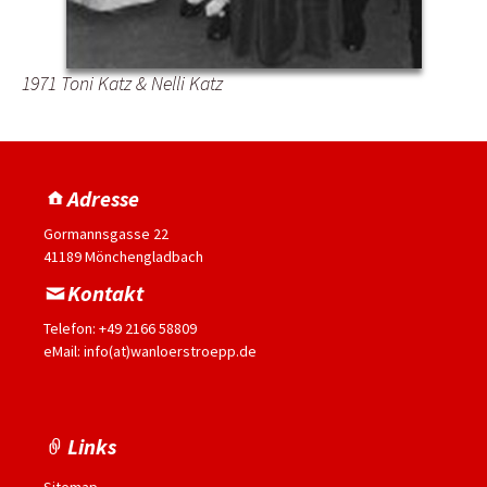
1971 Toni Katz & Nelli Katz
Adresse
Gormannsgasse 22
41189 Mönchengladbach
Kontakt
Telefon: +49 2166 58809
eMail: info(at)wanloerstroepp.de
Links