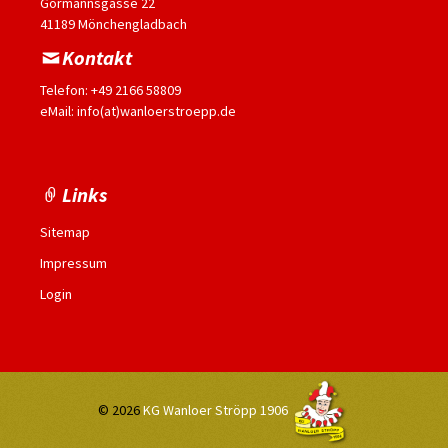
Gormannsgasse 22
41189 Mönchengladbach
Kontakt
Telefon: +49 2166 58809
eMail: info(at)wanloerstroepp.de
Links
Sitemap
Impressum
Login
© 2026
KG Wanloer Ströpp 1906