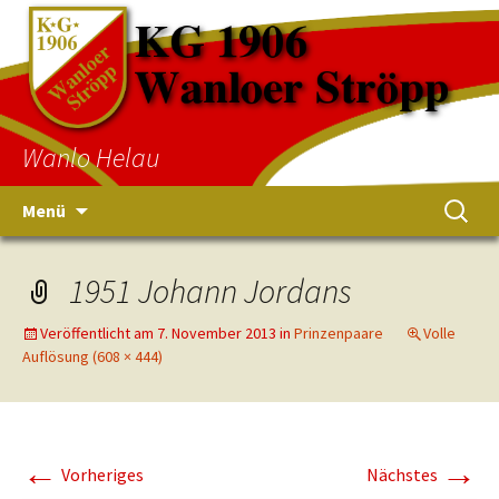
Wanlo Helau
Menü
1951 Johann Jordans
Veröffentlicht am
7. November 2013
in
Prinzenpaare
Volle
Auflösung (608 × 444)
←
→
Vorheriges
Nächstes