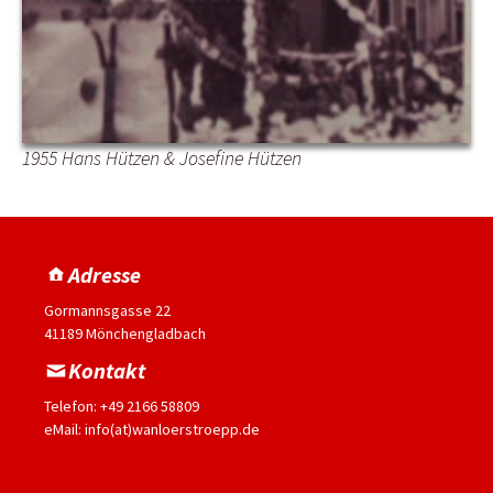
1955 Hans Hützen & Josefine Hützen
Adresse
Gormannsgasse 22
41189 Mönchengladbach
Kontakt
Telefon: +49 2166 58809
eMail: info(at)wanloerstroepp.de