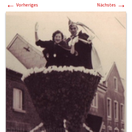
←
→
Vorheriges
Nächstes